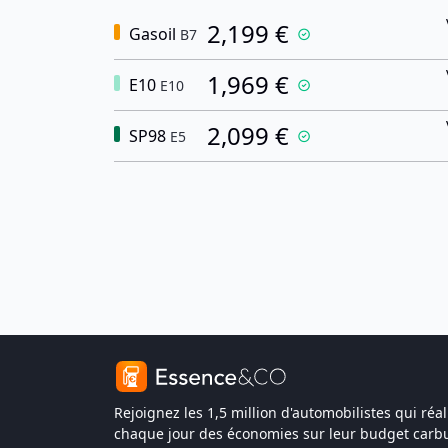
2,199 €
Gasoil
B7
1,969 €
E10
E10
2,099 €
SP98
E5
Rejoignez les 1,5 million d'automobilistes qui réal
chaque jour des économies sur leur budget carbu