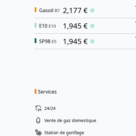
2,177 €
Gasoil
B7
1,945 €
E10
E10
1,945 €
SP98
E5
Services
24/24
Vente de gaz domestique
Station de gonflage