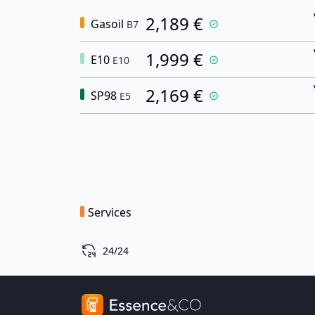
2,189 €
Gasoil
B7
1,999 €
E10
E10
2,169 €
SP98
E5
Services
24/24