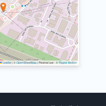
Leaflet
|
©
OpenStreetMap
| Réalisé par : ©
Ripple Motion