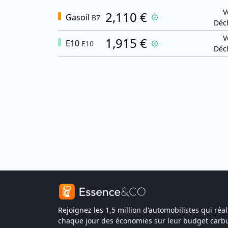
V
2,110 €
Gasoil
B7
Décl
V
1,915 €
E10
E10
Décl
Rejoignez les 1,5 million d'automobilistes qui réal
chaque jour des économies sur leur budget carbu