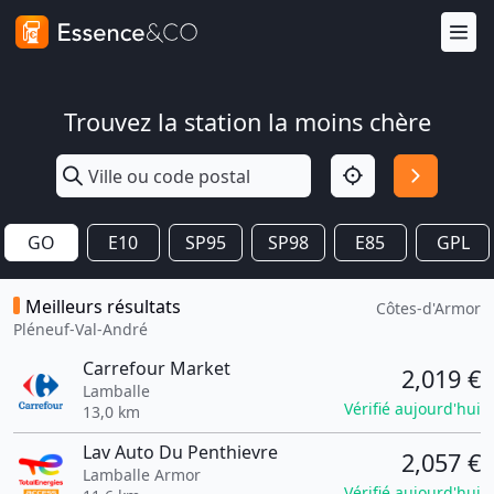
Trouvez la station la moins chère
GO
E10
SP95
SP98
E85
GPL
Meilleurs résultats
Côtes-d'Armor
Pléneuf-Val-André
Carrefour Market
2,019 €
Lamballe
Vérifié aujourd'hui
13,0 km
Lav Auto Du Penthievre
2,057 €
Lamballe Armor
Vérifié aujourd'hui