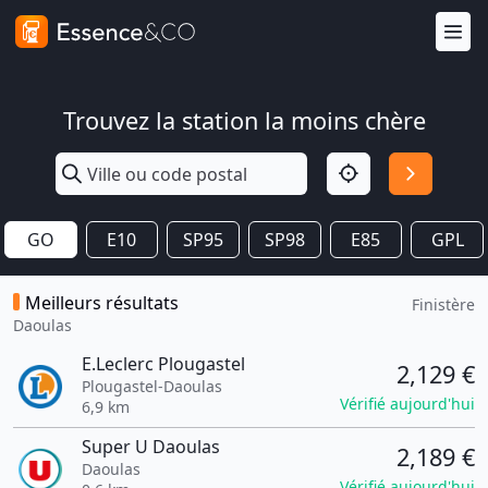
Trouvez la station la moins chère
GO
E10
SP95
SP98
E85
GPL
Meilleurs résultats
Finistère
Daoulas
E.Leclerc Plougastel
2,129 €
Plougastel-Daoulas
Vérifié aujourd'hui
6,9 km
Super U Daoulas
2,189 €
Daoulas
Vérifié aujourd'hui