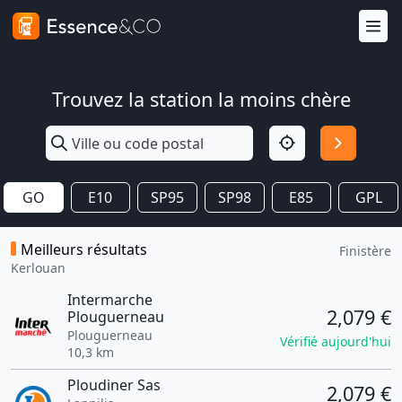
Trouvez la station la moins chère
GO
E10
SP95
SP98
E85
GPL
Meilleurs résultats
Finistère
Kerlouan
Intermarche
2,079 €
Plouguerneau
Plouguerneau
Vérifié aujourd'hui
10,3 km
Ploudiner Sas
2,079 €