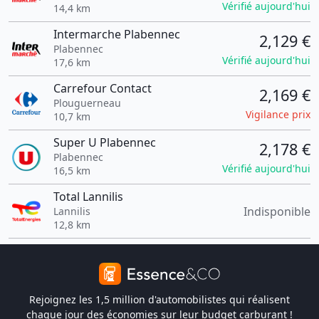
Vérifié aujourd'hui
14,4 km
Intermarche Plabennec
2,129 €
Plabennec
Vérifié aujourd'hui
17,6 km
Carrefour Contact
2,169 €
Plouguerneau
Vigilance prix
10,7 km
Super U Plabennec
2,178 €
Plabennec
Vérifié aujourd'hui
16,5 km
Total Lannilis
Indisponible
Lannilis
12,8 km
Rejoignez les 1,5 million d'automobilistes qui réalisent
chaque jour des économies sur leur budget carburant !