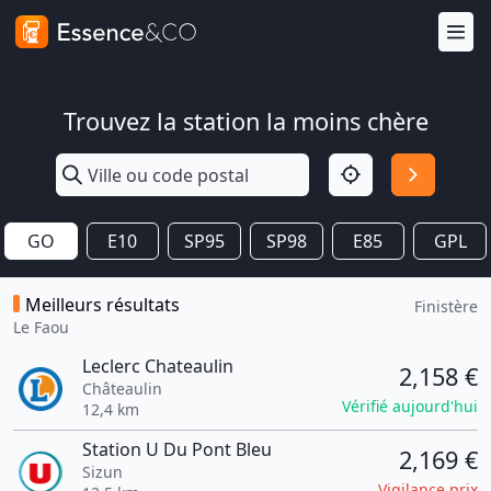
Trouvez la station la moins chère
GO
E10
SP95
SP98
E85
GPL
Meilleurs résultats
Finistère
Le Faou
Leclerc Chateaulin
2,158 €
Châteaulin
Vérifié aujourd'hui
12,4 km
Station U Du Pont Bleu
2,169 €
Sizun
Vigilance prix