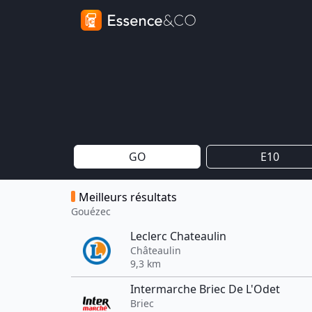
GO
E10
Meilleurs résultats
Gouézec
Leclerc Chateaulin
Châteaulin
9,3 km
Intermarche Briec De L'Odet
Briec