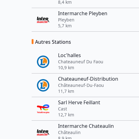
8,4 km
Intermarche Pleyben
Pleyben
5,7 km
Autres Stations
Loc'halles
Chateauneuf Du Faou
10,9 km
Chateauneuf-Distribution
Châteauneuf-Du-Faou
11,7 km
Sarl Herve Feillant
Cast
12,7 km
Intermarche Chateaulin
Châteaulin
8,9 km