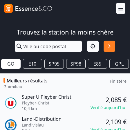
Trouvez la station la moins chère
GO
E10
SP95
SP98
E85
GPL
Meilleurs résultats
Finistère
Guimiliau
Super U Pleyber Christ
2,085 €
Pleyber-Christ
Vérifié aujourd'hui
10,4 km
Landi-Distribution
2,109 €
Landivisiau
Vérifié aujourd'hui