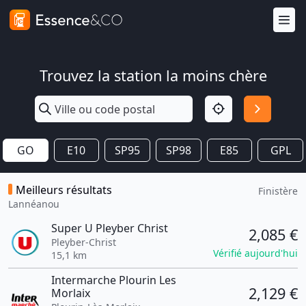
Trouvez la station la moins chère
GO
E10
SP95
SP98
E85
GPL
Meilleurs résultats
Finistère
Lannéanou
Super U Pleyber Christ
2,085 €
Pleyber-Christ
Vérifié aujourd'hui
15,1 km
Intermarche Plourin Les
2,129 €
Morlaix