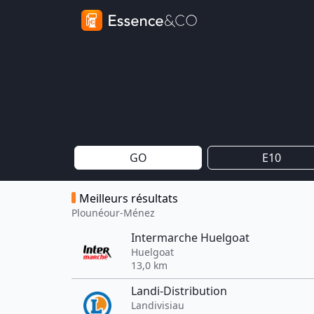
GO
E10
Meilleurs résultats
Plounéour-Ménez
Intermarche Huelgoat
Huelgoat
13,0 km
Landi-Distribution
Landivisiau