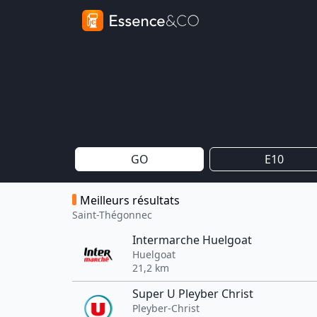
GO
E10
Meilleurs résultats
Saint-Thégonnec
Intermarche Huelgoat
Huelgoat
21,2 km
Super U Pleyber Christ
Pleyber-Christ