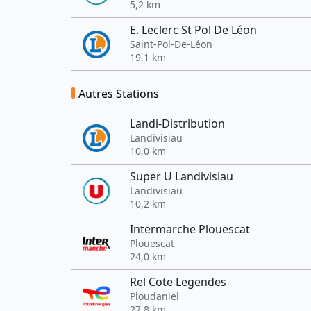
5,2 km
E. Leclerc St Pol De Léon
Saint-Pol-De-Léon
19,1 km
Autres Stations
Landi-Distribution
Landivisiau
10,0 km
Super U Landivisiau
Landivisiau
10,2 km
Intermarche Plouescat
Plouescat
24,0 km
Rel Cote Legendes
Ploudaniel
27,8 km