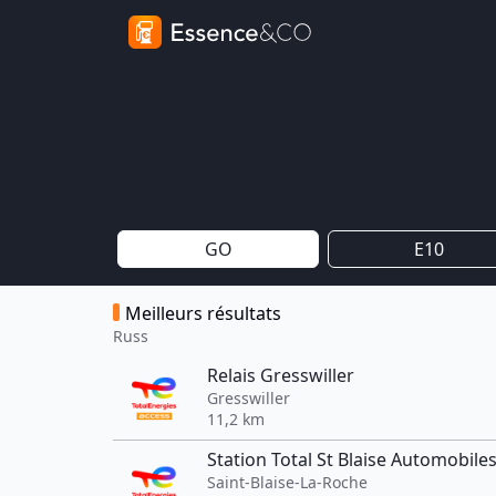
GO
E10
Meilleurs résultats
Russ
Relais Gresswiller
Gresswiller
11,2 km
Station Total St Blaise Automobile
Saint-Blaise-La-Roche