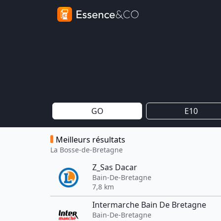
GO
E10
Meilleurs résultats
La Bosse-de-Bretagne
Z_Sas Dacar
Bain-De-Bretagne
7,8 km
Intermarche Bain De Bretagne
Bain-De-Bretagne