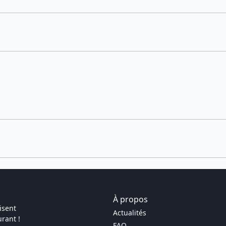
À propos
isent
Actualités
rant !
FAQ