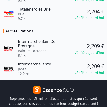
6,1 km
Totalenergies Brie
2,204 €
Brie
Vérifié aujourd'hui
9,7 km
Autres Stations
Intermarche Bain De
2,209 €
Bretagne
Bain-De-Bretagne
Vérifié aujourd'hui
8,4 km
Intermarche Janze
2,209 €
Janzé
Vérifié aujourd'hui
10,0 km
Rejoignez les 1,5 million d'automobilistes qui réalisent
chaque jour des économies sur leur budget carburant !