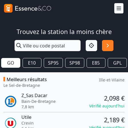
Trouvez la station la moins chère
GO
E10
SP95
SP98
E85
GPL
Meilleurs résultats
Ille-et-Vilaine
Le Sel-de-Bretagne
Z_Sas Dacar
2,098 €
Bain-De-Bretagne
Vérifié aujourd'hui
7,8 km
Utile
2,189 €
Crevin
Vérifié aujourd'hui