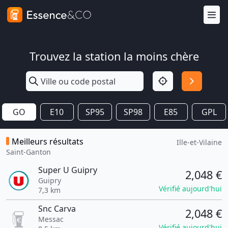
Trouvez la station la moins chère
GO
E10
SP95
SP98
E85
GPL
Meilleurs résultats
Ille-et-Vilaine
Saint-Ganton
Super U Guipry
2,048 €
Guipry
Vérifié aujourd'hui
7,3 km
Snc Carva
2,048 €
Messac
Vérifié aujourd'hui