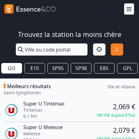
Trouvez la station la moins chère
GO
E10
SP95
SP98
E85
GPL
Meilleurs résultats
Ille-et-Vilaine
Saint-Symphorien
Super U Tinteniac
2,069 €
Tinteniac
Vérifié aujourd'hui
6,1 km
Super U Melesse
2,079 €
Melesse
Vérifié aujourd'hui