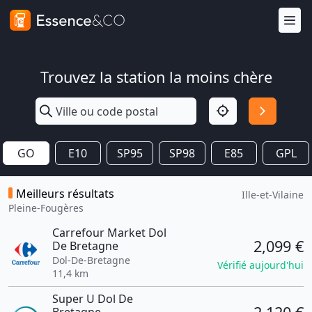
Trouvez la station la moins chère
GO
E10
SP95
SP98
E85
GPL
Meilleurs résultats
Ille-et-Vilaine
Pleine-Fougères
Carrefour Market Dol
2,099 €
De Bretagne
Dol-De-Bretagne
Vérifié aujourd'hui
11,4 km
Super U Dol De