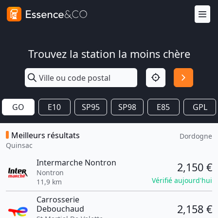
Trouvez la station la moins chère
GO
E10
SP95
SP98
E85
GPL
Meilleurs résultats
Dordogne
Quinsac
Intermarche Nontron
2,150 €
Nontron
Vérifié aujourd'hui
11,9 km
Carrosserie
2,158 €
Debouchaud