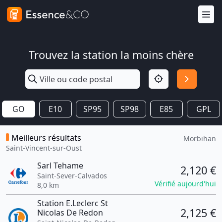
Trouvez la station la moins chère
GO
E10
SP95
SP98
E85
GPL
Meilleurs résultats
Morbihan
Saint-Vincent-sur-Oust
Sarl Tehame
2,120 €
Saint-Sever-Calvados
Vérifié aujourd'hui
8,0 km
Station E.Leclerc St
2,125 €
Nicolas De Redon