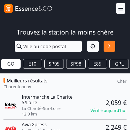
Trouvez la station la moins chère
GO
E10
SP95
SP98
E85
GPL
Meilleurs résultats
Cher
Charentonnay
Intermarche La Charite
2,059 €
S/Loire
La Charité-Sur-Loire
Vérifié aujourd'hui
12,9 km
Avia Xpress
2,249 €