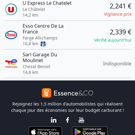
U Express Le Chatelet
2,241 €
Le Châtelet
Vigilance prix
14,2 km
Esso Centre De La
2,339 €
France
Farge Allichamps
Vérifié aujourd'hui
10,8 km
Sarl Garage Du
Moulinet
Indisponible
Chezal Benoit
14,8 km
Rejoignez les 1,5 million d'automobilistes qui réalisent
chaque jour des économies sur leur budget carburant !