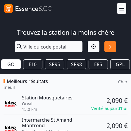
Trouvez la station la moins chère
GO
E10
SP95
SP98
E85
GPL
Meilleurs résultats
Cher
Ineuil
Station Mousquetaires
2,090 €
Orval
Vérifié aujourd'hui
15,0 km
Intermarche St Amand
2,090 €
Montrond