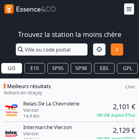
Trouvez la station la moins chère
GO
E10
SP95
SP98
E85
GPL
Meilleurs résultats
Cher
Nohant-en-Graçay
Relais De La Chevrolerie
2,101 €
Vierzon
Vérifié aujourd'hui
14,9 km
Intermarche Vierzon
2,129 €
Vierzon
Vérifié aujourd'hui