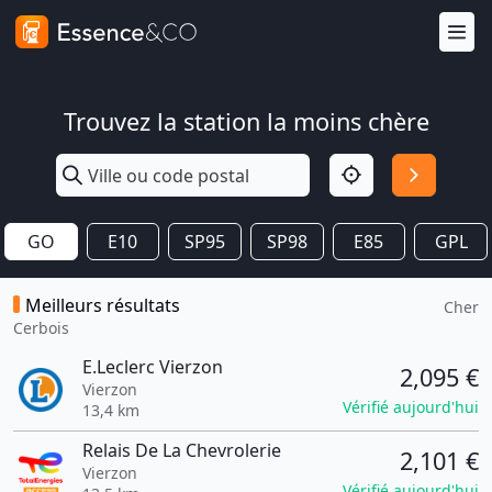
Trouvez la station la moins chère
GO
E10
SP95
SP98
E85
GPL
Meilleurs résultats
Cher
Cerbois
E.Leclerc Vierzon
2,095 €
Vierzon
Vérifié aujourd'hui
13,4 km
Relais De La Chevrolerie
2,101 €
Vierzon
Vérifié aujourd'hui