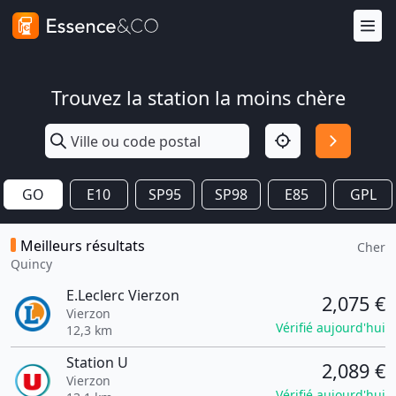
Trouvez la station la moins chère
GO
E10
SP95
SP98
E85
GPL
Meilleurs résultats
Cher
Quincy
E.Leclerc Vierzon
2,075 €
Vierzon
Vérifié aujourd'hui
12,3 km
Station U
2,089 €
Vierzon
Vérifié aujourd'hui