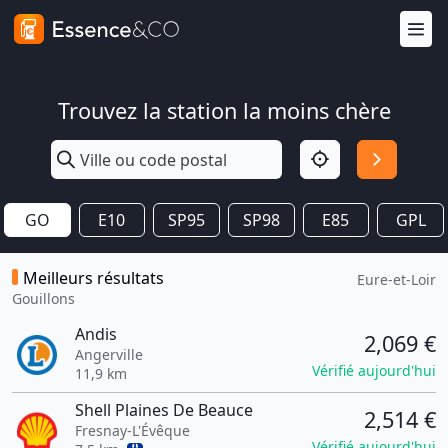
Trouvez la station la moins chère
GO
E10
SP95
SP98
E85
GPL
Meilleurs résultats
Eure-et-Loir
Gouillons
Andis
2,069 €
Angerville
Vérifié aujourd'hui
11,9 km
Shell Plaines De Beauce
2,514 €
Fresnay-L'Évêque
Vérifié aujourd'hui