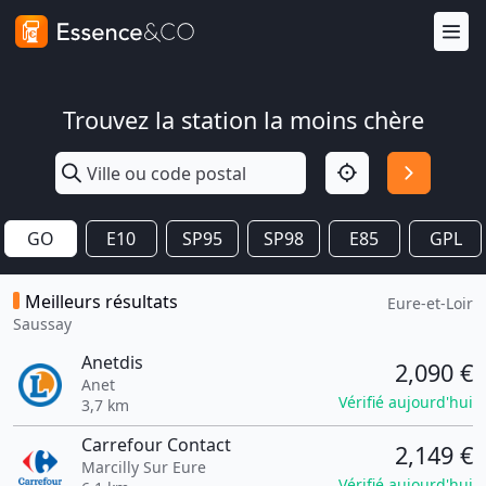
Trouvez la station la moins chère
GO
E10
SP95
SP98
E85
GPL
Meilleurs résultats
Eure-et-Loir
Saussay
Anetdis
2,090 €
Anet
Vérifié aujourd'hui
3,7 km
Carrefour Contact
2,149 €
Marcilly Sur Eure
Vérifié aujourd'hui