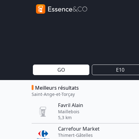
GO
E10
Meilleurs résultats
Saint-Ange-et-Torçay
Favril Alain
Maillebois
5,3 km
Carrefour Market
Thimert-Gâtelles