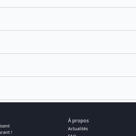
À propos
isent
Actualités
rant !