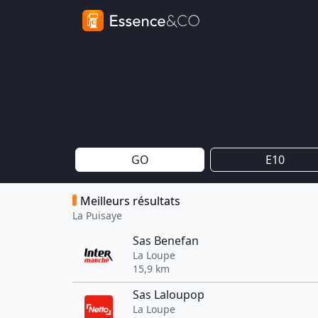
GO
E10
Meilleurs résultats
La Puisaye
Sas Benefan
La Loupe
15,9 km
Sas Laloupop
La Loupe