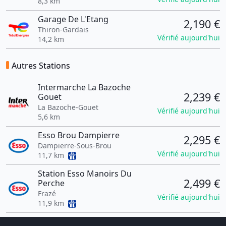
8,3 km
Garage De L'Etang
2,190 €
Thiron-Gardais
Vérifié aujourd'hui
14,2 km
Autres Stations
Intermarche La Bazoche
2,239 €
Gouet
La Bazoche-Gouet
Vérifié aujourd'hui
5,6 km
Esso Brou Dampierre
2,295 €
Dampierre-Sous-Brou
Vérifié aujourd'hui
11,7 km
Station Esso Manoirs Du
2,499 €
Perche
Frazé
Vérifié aujourd'hui
11,9 km