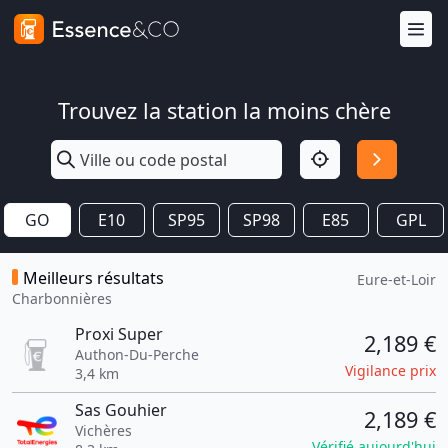
Trouvez la station la moins chère
GO
E10
SP95
SP98
E85
GPL
Meilleurs résultats
Eure-et-Loir
Charbonnières
Proxi Super
2,189 €
Authon-Du-Perche
Vigilance prix
3,4 km
Sas Gouhier
2,189 €
Vichères
Vérifié aujourd'hui