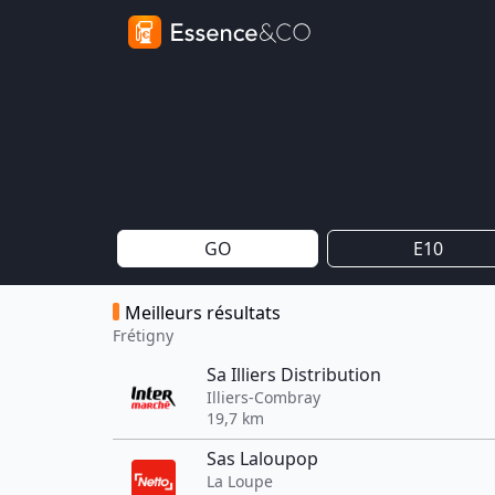
GO
E10
Meilleurs résultats
Frétigny
Sa Illiers Distribution
Illiers-Combray
19,7 km
Sas Laloupop
La Loupe