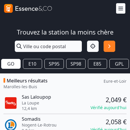
Trouvez la station la moins chère
GO
E10
SP95
SP98
E85
GPL
Meilleurs résultats
Eure-et-Loir
Marolles-les-Buis
Sas Laloupop
2,049 €
La Loupe
Vérifié aujourd'hui
12,4 km
Somadis
2,058 €
Nogent-Le-Rotrou
Vérifié aujourd'hui