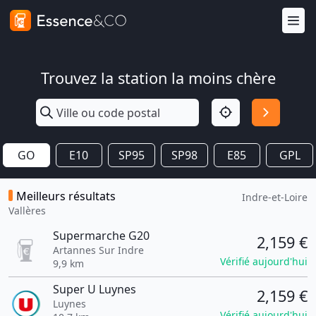
Trouvez la station la moins chère
GO
E10
SP95
SP98
E85
GPL
Meilleurs résultats
Indre-et-Loire
Vallères
Supermarche G20
2,159 €
Artannes Sur Indre
Vérifié aujourd'hui
9,9 km
Super U Luynes
2,159 €
Luynes
Vérifié aujourd'hui