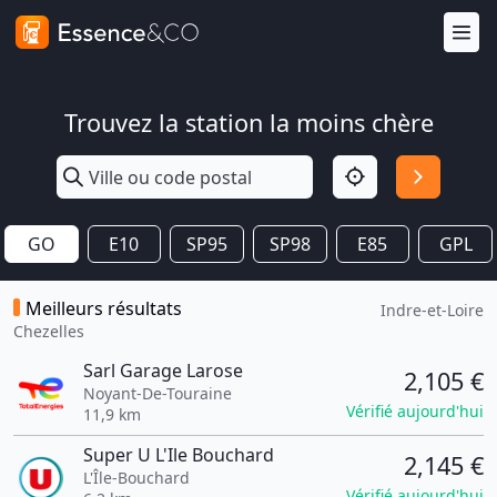
Trouvez la station la moins chère
GO
E10
SP95
SP98
E85
GPL
Meilleurs résultats
Indre-et-Loire
Chezelles
Sarl Garage Larose
2,105 €
Noyant-De-Touraine
Vérifié aujourd'hui
11,9 km
Super U L'Ile Bouchard
2,145 €
L'Île-Bouchard
Vérifié aujourd'hui