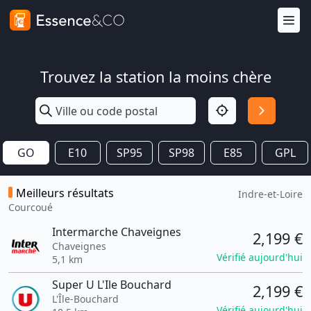
Trouvez la station la moins chère
GO
E10
SP95
SP98
E85
GPL
Meilleurs résultats
Indre-et-Loire
Courcoué
Intermarche Chaveignes
2,199 €
Chaveignes
Vérifié aujourd'hui
5,1 km
Super U L'Ile Bouchard
2,199 €
L'Île-Bouchard
Vérifié aujourd'hui