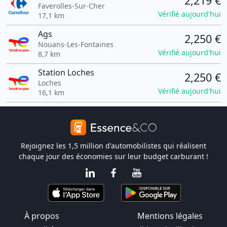
2,219 €
Faverolles-Sur-Cher
Vérifié aujourd'hui
17,1 km
Ags
2,250 €
Nouans-Les-Fontaines
Vérifié aujourd'hui
8,7 km
Station Loches
2,250 €
Loches
Vérifié aujourd'hui
16,1 km
Rejoignez les 1,5 million d'automobilistes qui réalisent
chaque jour des économies sur leur budget carburant !
À propos
Mentions légales