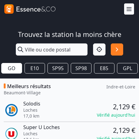
Trouvez la station la moins chère
GO
E10
SP95
SP98
E85
GPL
Meilleurs résultats
Indre-et-Loire
Beaumont-Village
Solodis
2,129 €
Loches
Vérifié aujourd'hui
17,0 km
Super U Loches
2,129 €
Loches
Vérifié aujourd'hui