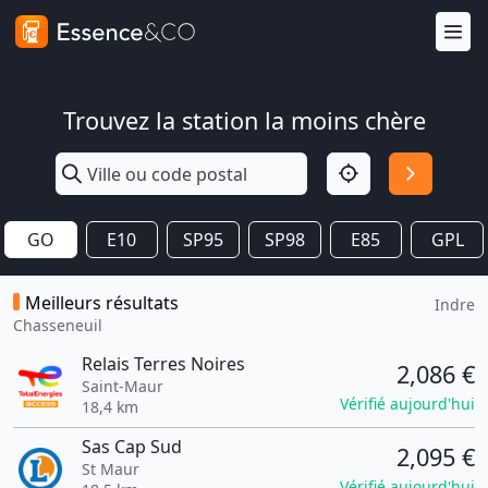
Trouvez la station la moins chère
GO
E10
SP95
SP98
E85
GPL
Meilleurs résultats
Indre
Chasseneuil
Relais Terres Noires
2,086 €
Saint-Maur
Vérifié aujourd'hui
18,4 km
Sas Cap Sud
2,095 €
St Maur
Vérifié aujourd'hui