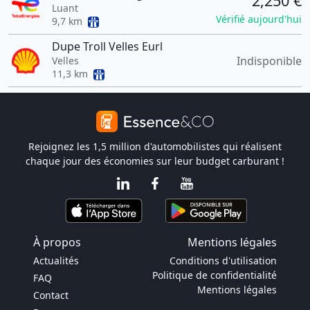
2,250 €
Luant
Vérifié aujourd'hui
9,7 km
Dupe Troll Velles Eurl
Indisponible
Velles
11,3 km
Rejoignez les 1,5 million d'automobilistes qui réalisent
chaque jour des économies sur leur budget carburant !
À propos
Mentions légales
Actualités
Conditions d'utilisation
Politique de confidentialité
FAQ
Mentions légales
Contact