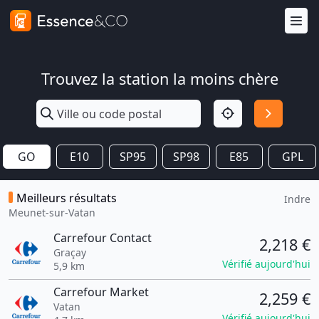
Trouvez la station la moins chère
GO
E10
SP95
SP98
E85
GPL
Meilleurs résultats
Indre
Meunet-sur-Vatan
Carrefour Contact
2,218 €
Graçay
Vérifié aujourd'hui
5,9 km
Carrefour Market
2,259 €
Vatan
Vérifié aujourd'hui