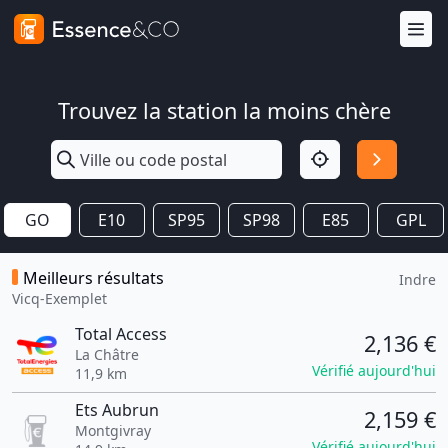
Trouvez la station la moins chère
GO
E10
SP95
SP98
E85
GPL
Meilleurs résultats
Indre
Vicq-Exemplet
Total Access
2,136 €
La Châtre
Vérifié aujourd'hui
11,9 km
Ets Aubrun
2,159 €
Montgivray
Vérifié aujourd'hui