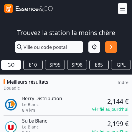
Trouvez la station la moins chère
GO
E10
SP95
SP98
E85
GPL
Meilleurs résultats
Indre
Douadic
Berry Distribution
2,144 €
Le Blanc
Vérifié aujourd'hui
8,4 km
Su Le Blanc
2,199 €
Le Blanc
Vérifié aujourd'hui