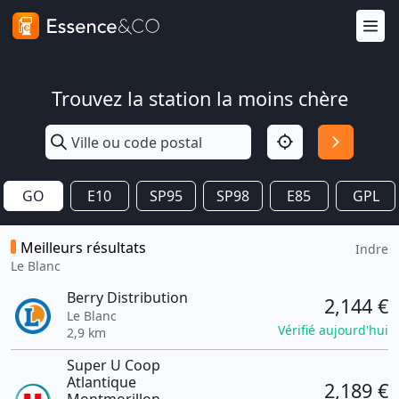
Trouvez la station la moins chère
GO
E10
SP95
SP98
E85
GPL
Meilleurs résultats
Indre
Le Blanc
Berry Distribution
2,144 €
Le Blanc
Vérifié aujourd'hui
2,9 km
Super U Coop
Atlantique
2,189 €