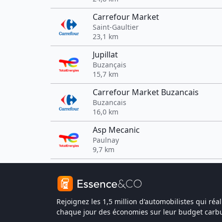
Carrefour Market
Saint-Gaultier
23,1 km
Jupillat
Buzançais
15,7 km
Carrefour Market Buzancais
Buzancais
16,0 km
Asp Mecanic
Paulnay
9,7 km
Rejoignez les 1,5 million d'automobilistes qui réal
chaque jour des économies sur leur budget carbu