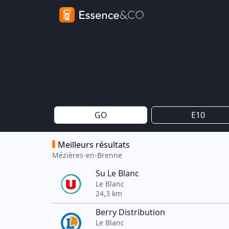
GO
E10
Meilleurs résultats
Mézières-en-Brenne
Su Le Blanc
Le Blanc
24,3 km
Berry Distribution
Le Blanc