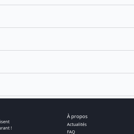
À propos
isent
Actualités
rant !
FAQ