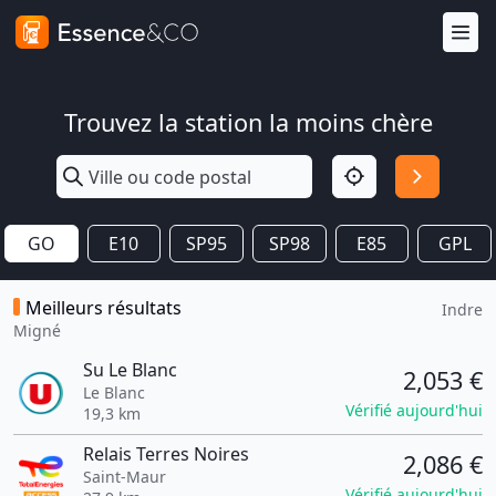
Trouvez la station la moins chère
GO
E10
SP95
SP98
E85
GPL
Meilleurs résultats
Indre
Migné
Su Le Blanc
2,053 €
Le Blanc
Vérifié aujourd'hui
19,3 km
Relais Terres Noires
2,086 €
Saint-Maur
Vérifié aujourd'hui