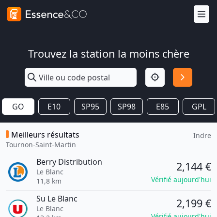
Trouvez la station la moins chère
GO
E10
SP95
SP98
E85
GPL
Meilleurs résultats
Indre
Tournon-Saint-Martin
Berry Distribution
2,144 €
Le Blanc
Vérifié aujourd'hui
11,8 km
Su Le Blanc
2,199 €
Le Blanc
Vérifié aujourd'hui