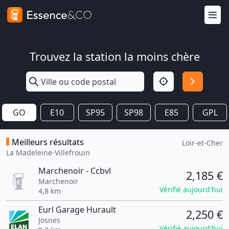
Trouvez la station la moins chère
GO
E10
SP95
SP98
E85
GPL
Meilleurs résultats
Loir-et-Cher
La Madeleine-Villefrouin
Marchenoir - Ccbvl
2,185 €
Marchenoir
Vérifié aujourd'hui
4,8 km
Eurl Garage Hurault
2,250 €
Josnes
Vérifié aujourd'hui