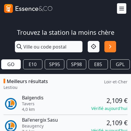
Trouvez la station la moins chère
GO
E10
SP95
SP98
E85
GPL
Meilleurs résultats
Loir-et-Cher
Lestiou
Balgendis
2,109 €
Tavers
Vérifié aujourd'hui
4,0 km
Bal'energix Sasu
2,109 €
Beaugency
Vérifié aujourd'hui