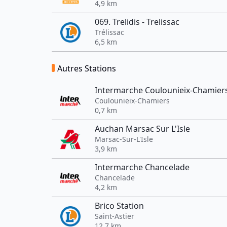
4,9 km
069. Trelidis - Trelissac
Trélissac
6,5 km
Autres Stations
Intermarche Coulounieix-Chamier
Coulounieix-Chamiers
0,7 km
Auchan Marsac Sur L'Isle
Marsac-Sur-L'Isle
3,9 km
Intermarche Chancelade
Chancelade
4,2 km
Brico Station
Saint-Astier
12,7 km