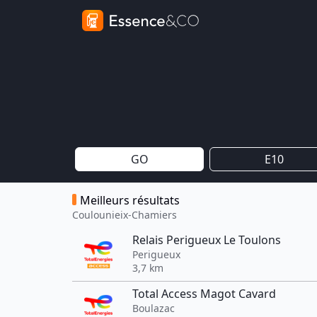
GO
E10
Meilleurs résultats
Coulounieix-Chamiers
Relais Perigueux Le Toulons
Perigueux
3,7 km
Total Access Magot Cavard
Boulazac