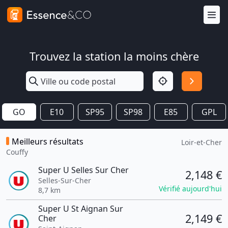
Trouvez la station la moins chère
GO
E10
SP95
SP98
E85
GPL
Meilleurs résultats
Loir-et-Cher
Couffy
Super U Selles Sur Cher
2,148 €
Selles-Sur-Cher
Vérifié aujourd'hui
8,7 km
Super U St Aignan Sur
2,149 €
Cher