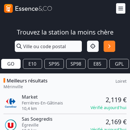
Trouvez la station la moins chère
GO
E10
SP95
SP98
E85
GPL
Meilleurs résultats
Loiret
Mérinville
Market
2,119 €
Ferrières-En-Gâtinais
Vérifié aujourd'hui
10,4 km
Sas Soegredis
2,169 €
Égreville
Vérifié aujourd'hui